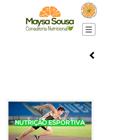
NUTRIÇÃO
ESPORTIVA
"Escolha uma atividade física que te dê
prazer e mande embora o
Sedentarismo" Maysa Sousa
NUTRIÇÃO ESPORTIVA