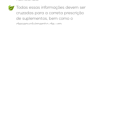
Todas essas informações devem ser
cruzadas para a correta prescrição
de suplementos, bem como o
desenvolvimento de um
planejamento nutricional
adequado.
A necessidade de suplementação
nutricional é específica para cada
cliente de acordo com as
atividades diárias, esporte
praticado, fase da vida, estado
nutricional e avaliação laboratorial.
© 2017 Copyright Maysa Sousa -